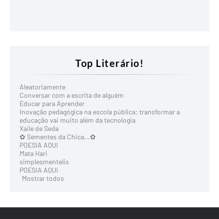
Top Literário!
Aleatoriamente
Conversar com a escrita de alguém
Educar para Aprender
Inovação pedagógica na escola pública: transformar a
educação vai muito além da tecnologia
Xaile de Seda
✿ Sementes da Chica...✿
POESIA AQUI
Mata Hari
simplesmentelis
POESIA AQUI
Mostrar todos