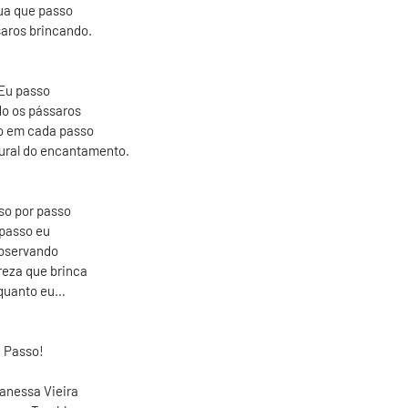
ua que passo
aros brincando.
Eu passo
do os pássaros
o em cada passo
ural do encantamento.
so por passo
passo eu
bservando
reza que brinca
quanto eu…
Passo!
anessa Vieira