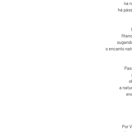
na r
há páss
fitan
sugand
o encanto nat
Pas
o
a natu
en
Por V