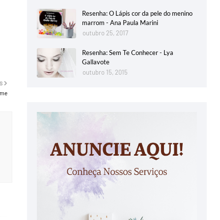
Resenha: O Lápis cor da pele do menino
marrom - Ana Paula Marini
outubro 25, 2017
Resenha: Sem Te Conhecer - Lya
Gallavote
outubro 15, 2015
S
-me