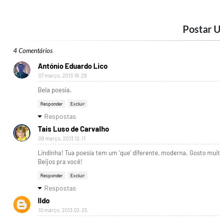
Postar 
4 Comentários
António Eduardo Lico
07 março, 2013 18:29
Bela poesia.
Responder
Excluir
Respostas
Tais Luso de Carvalho
09 março, 2013 12:11
Lindinha! Tua poesia tem um 'que' diferente, moderna. Gosto muit
Beijos pra você!
Responder
Excluir
Respostas
Ildo
10 março, 2013 02:25