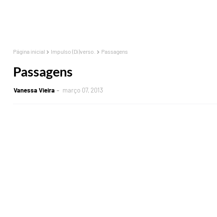
Página inicial
Impulso (Di)verso.
Passagens
Passagens
Vanessa Vieira
março 07, 2013