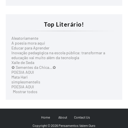
Top Literário!
Aleatoriamente
A poesia mora aqui
Educar para Aprender
Inovação pedagógica na escola pública: transformar a
educação vai muito além da tecnologia
Xaile de Seda
✿ Sementes da Chica...✿
POESIA AQUI
Mata Hari
simplesmentelis
POESIA AQUI
Mostrar todos
Home
About
Contact Us
Copyright ©
2026
Pensamentos Valem Ouro