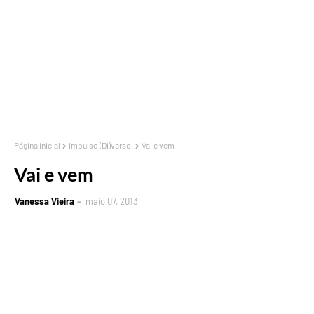
Página inicial
Impulso (Di)verso.
Vai e vem
Vai e vem
Vanessa Vieira
maio 07, 2013