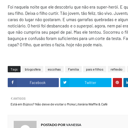
Foi naquela noite que ele descobriu que não era super-herói. E q
seu filho. Deixa o filho curtir. Tão jovem, tão feliz, tão vivo. Juve
caras do lugar não gostaram. E umas garrafas quebradas e algun
noticiário. O herói foi desbancado e o
superpai
, agora, nem pai er
que não cumprira seu papel de pai. Mas ele tentou. Socorreu o f
bagunça e confusão foram suficientes para um corte da testa. Fa
capa? O filho, que antes o fazia, hoje não pode mais.
Tags
blogosfera
escolhas
Família
pais e filhos
reflexão
Facebook
Twitter
ANTIGOS
Está em Búzios? Não deixe de visitar o Moka Literária Waffle & Café
POSTADO POR
VANESSA