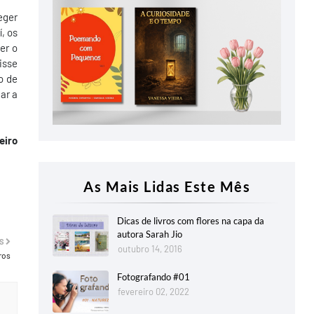
eger
í, os
er o
isse
o de
ar a
eiro
As Mais Lidas Este Mês
Dicas de livros com flores na capa da
autora Sarah Jio
S
outubro 14, 2016
ros
Fotografando #01
fevereiro 02, 2022