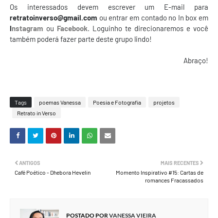
Os interessados devem escrever um E-mail para
retratoinverso@gmail.com
ou entrar em contado no In box em
I
nstagram
ou
Facebook
. Loguinho te direcionaremos e você
também poderá fazer parte deste grupo lindo!
Abraço!
Tags
poemas Vanessa
Poesia e Fotografia
projetos
Retrato in Verso
ANTIGOS
MAIS RECENTES
Café Poético - Dhebora Hevelin
Momento Inspirativo #15: Cartas de
romances Fracassados
POSTADO POR
VANESSA VIEIRA