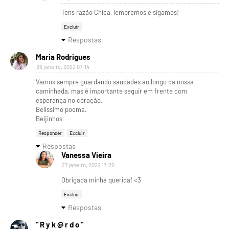
Tens razão Chica, lembremos e sigamos!
Excluir
Respostas
Maria Rodrigues
26 janeiro, 2022 07:14
Vamos sempre guardando saudades ao longo da nossa
caminhada, mas é importante seguir em frente com
esperança no coração.
Belíssimo poema.
Beijinhos
Responder
Excluir
Respostas
Vanessa Vieira
27 janeiro, 2022 17:20
Obrigada minha querida! <3
Excluir
Respostas
" R y k @ r d o "