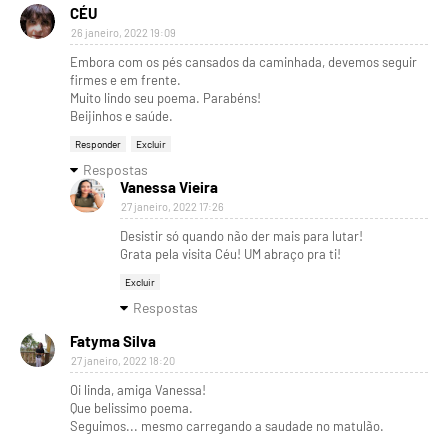
CÉU
26 janeiro, 2022 19:09
Embora com os pés cansados da caminhada, devemos seguir
firmes e em frente.
Muito lindo seu poema. Parabéns!
Beijinhos e saúde.
Responder
Excluir
Respostas
Vanessa Vieira
27 janeiro, 2022 17:26
Desistir só quando não der mais para lutar!
Grata pela visita Céu! UM abraço pra ti!
Excluir
Respostas
Fatyma Silva
27 janeiro, 2022 18:20
Oi linda, amiga Vanessa!
Que belissimo poema.
Seguimos... mesmo carregando a saudade no matulão.