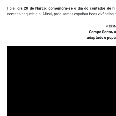
Hoje,
dia 20 de Março, comemora-se o dia do contador de hi
contada naquele dia. Afinal, precisamos espalhar boas vivências
A hist
Campo Santo, u
adaptado e popu