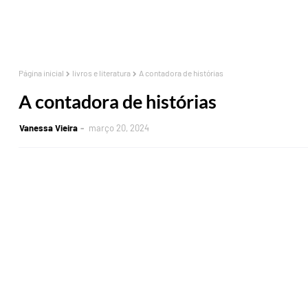
Página inicial
livros e literatura
A contadora de histórias
A contadora de histórias
Vanessa Vieira
março 20, 2024