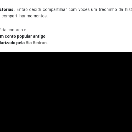
stórias
. Então decidi compartilhar com vocês um trechinho da hist
 e compartilhar momentos.
ória contada é
m conto popular antigo
larizado pela
Bia Bedran
.