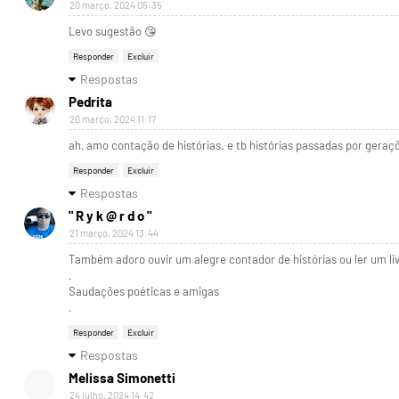
20 março, 2024 05:35
Levo sugestão 😘
Responder
Excluir
Respostas
Pedrita
20 março, 2024 11:17
ah, amo contação de histórias. e tb histórias passadas por geraçõ
Responder
Excluir
Respostas
" R y k @ r d o "
21 março, 2024 13:44
Também adoro ouvir um alegre contador de histórias ou ler um liv
.
Saudações poéticas e amigas
.
Responder
Excluir
Respostas
Melissa Simonetti
24 julho, 2024 14:42