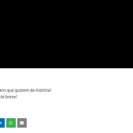
pero que gostem da história!
té breve!