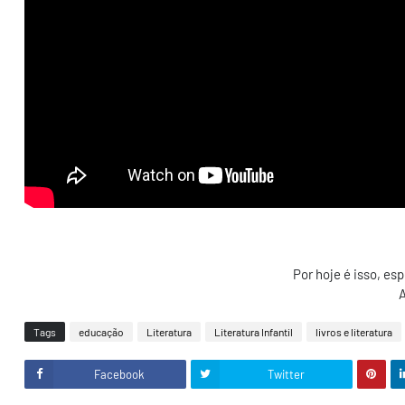
Por hoje é isso, es
A
Tags
educação
Literatura
Literatura Infantil
livros e literatura
Facebook
Twitter