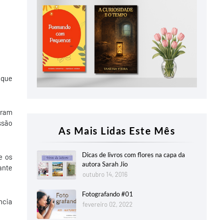
 que
oram
ssão
As Mais Lidas Este Mês
Dicas de livros com flores na capa da
e os
autora Sarah Jio
ante
outubro 14, 2016
Fotografando #01
ncia
fevereiro 02, 2022