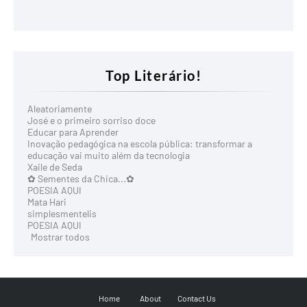
Top Literário!
Aleatoriamente
José e o primeiro sorriso doce
Educar para Aprender
Inovação pedagógica na escola pública: transformar a
educação vai muito além da tecnologia
Xaile de Seda
✿ Sementes da Chica...✿
POESIA AQUI
Mata Hari
simplesmentelis
POESIA AQUI
Mostrar todos
Home
About
Contact Us