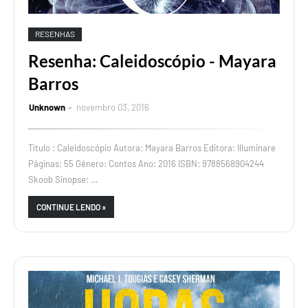
RESENHAS
Resenha: Caleidoscópio - Mayara
Barros
Unknown
novembro 03, 2016
Título : Caleidoscópio Autora: Mayara Barros Editora: Illuminare
Páginas: 55 Gênero: Contos Ano: 2016 ISBN: 9788568904244
Skoob Sinopse: …
CONTINUE LENDO »