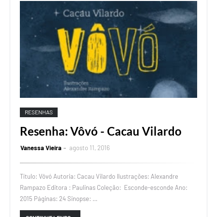
RESENHAS
Resenha: Vôvó - Cacau Vilardo
Vanessa Vieira
agosto 11, 2016
Título: Vôvó Autoria: Cacau Vilardo Ilustrações: Alexandre
Rampazo Editora : Paulinas Coleção: Esconde-esconde Ano:
2015 Páginas: 24 Sinopse: …