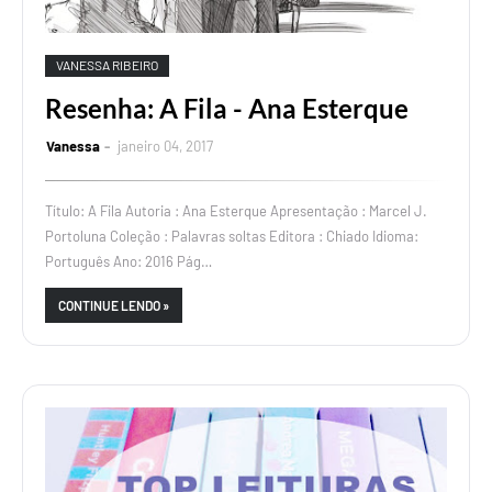
VANESSA RIBEIRO
Resenha: A Fila - Ana Esterque
Vanessa
janeiro 04, 2017
Título: A Fila Autoria : Ana Esterque Apresentação : Marcel J.
Portoluna Coleção : Palavras soltas Editora : Chiado Idioma:
Português Ano: 2016 Pág…
CONTINUE LENDO »