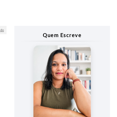
udo
Quem Escreve
Vanessa
Vieira