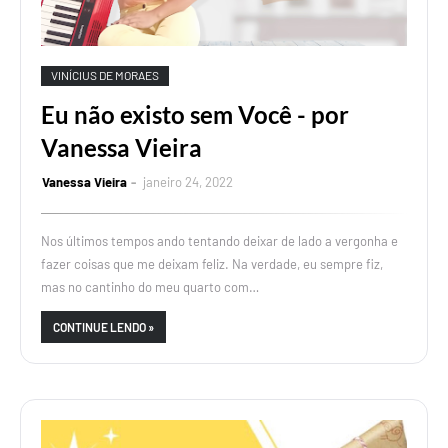
VINÍCIUS DE MORAES
Eu não existo sem Você - por
Vanessa Vieira
Vanessa Vieira
janeiro 24, 2022
Nos últimos tempos ando tentando deixar de lado a vergonha e
fazer coisas que me deixam feliz. Na verdade, eu sempre fiz,
mas no cantinho do meu quarto com…
CONTINUE LENDO »