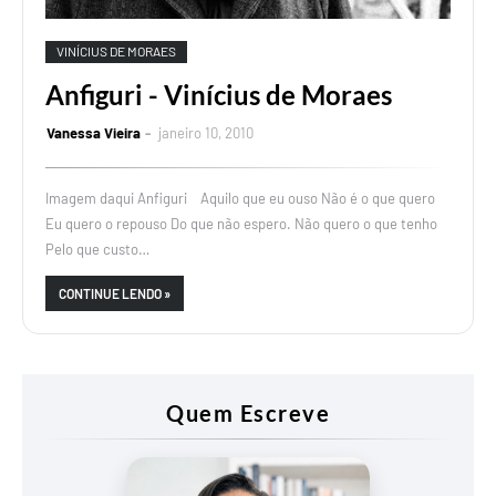
VINÍCIUS DE MORAES
Anfiguri - Vinícius de Moraes
Vanessa Vieira
janeiro 10, 2010
Imagem daqui Anfiguri Aquilo que eu ouso Não é o que quero
Eu quero o repouso Do que não espero. Não quero o que tenho
Pelo que custo…
CONTINUE LENDO »
Quem Escreve