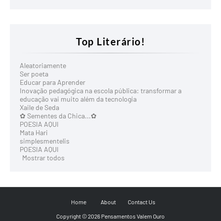
Top Literário!
Aleatoriamente
Ser poeta
Educar para Aprender
Inovação pedagógica na escola pública: transformar a
educação vai muito além da tecnologia
Xaile de Seda
✿ Sementes da Chica...✿
POESIA AQUI
Mata Hari
simplesmentelis
POESIA AQUI
Mostrar todos
Home
About
Contact Us
Copyright ©
2026
Pensamentos Valem Ouro