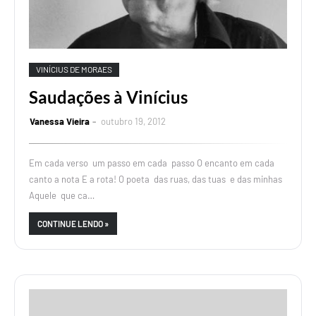
VINÍCIUS DE MORAES
Saudações à Vinícius
Vanessa Vieira
outubro 19, 2012
Em cada verso um passo em cada passo O encanto em cada
canto a nota E a rota! O poeta das ruas, das tuas e das minhas
Aquele que ca…
CONTINUE LENDO »