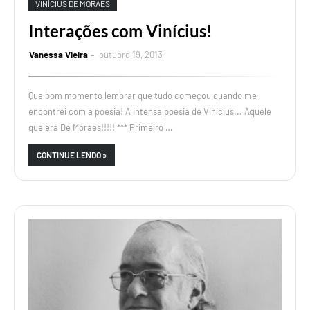
VINÍCIUS DE MORAES
Interações com Vinícius!
Vanessa Vieira
outubro 19, 2013
Que bom momento lembrar que tudo começou quando me
encontrei com a poesia! A intensa poesia de Vinícius... Aquele
que era De Moraes!!!!! *** Primeiro …
CONTINUE LENDO »