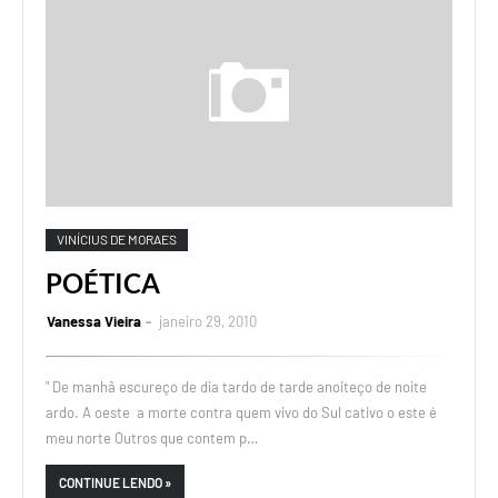
VINÍCIUS DE MORAES
POÉTICA
Vanessa Vieira
janeiro 29, 2010
" De manhã escureço de dia tardo de tarde anoiteço de noite
ardo. A oeste a morte contra quem vivo do Sul cativo o este é
meu norte Outros que contem p…
CONTINUE LENDO »