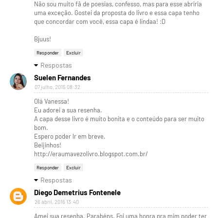
Não sou muito fã de poesias, confesso, mas para esse abriria
uma exceção. Gostei da proposta do livro e essa capa tenho
que concordar com você, essa capa é lindaa! :D
Bjuus!
Responder
Excluir
Respostas
Suelen Fernandes
07 julho, 2015 08:32
Olá Vanessa!
Eu adorei a sua resenha.
A capa desse livro é muito bonita e o conteúdo para ser muito
bom.
Espero poder lr em breve.
Beijinhos!
http://eraumavezolivro.blogspot.com.br/
Responder
Excluir
Respostas
Diego Demetrius Fontenele
26 abril, 2016 13:40
Amei sua resenha. Parabéns. Foi uma honra pra mim poder ter