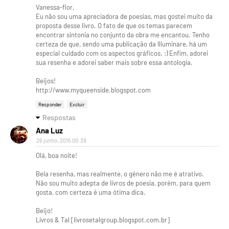
Vanessa-flor,
Eu não sou uma apreciadora de poesias, mas gostei muito da
proposta desse livro. O fato de que os temas parecem
encontrar sintonia no conjunto da obra me encantou. Tenho
certeza de que, sendo uma publicação da Illuminare, há um
especial cuidado com os aspectos gráficos. :) Enfim, adorei
sua resenha e adorei saber mais sobre essa antologia.
Beijos!
http://www.myqueenside.blogspot.com
Responder
Excluir
Respostas
Ana Luz
26 junho, 2015 00:39
Olá, boa noite!
Bela resenha, mas realmente, o gênero não me é atrativo.
Não sou muito adepta de livros de poesia, porém, para quem
gosta, com certeza é uma ótima dica.
Beijo!
Livros & Tal [livrosetalgroup.blogspot.com.br]