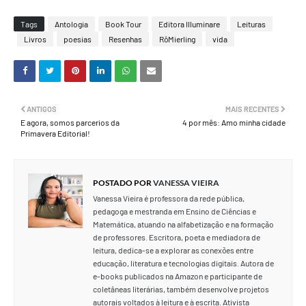
Tags
Antologia
Book Tour
Editora Illuminare
Leituras
Livros
poesias
Resenhas
RôMierling
vida
ANTIGOS
MAIS RECENTES
E agora, somos parcerios da
4 por mês: Amo minha cidade
Primavera Editorial!
POSTADO POR
VANESSA VIEIRA
Vanessa Vieira é professora da rede pública,
pedagoga e mestranda em Ensino de Ciências e
Matemática, atuando na alfabetização e na formação
de professores. Escritora, poeta e mediadora de
leitura, dedica-se a explorar as conexões entre
educação, literatura e tecnologias digitais. Autora de
e-books publicados na Amazon e participante de
coletâneas literárias, também desenvolve projetos
autorais voltados à leitura e à escrita. Ativista