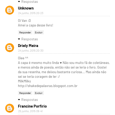
Respostas
Unknown
24 junho, 2015 20:23
Oi Van :D
Amei a capa desse livro!
Responder
Excluir
Respostas
Driely Meira
24 junho, 2015 20:30
Oiee ^^
A capa é mesmo muito linda ♥ Não sou muito fã de coletâneas,
e menos ainda de poesia, então não sei se leria o livro. Gostei
da sua resenha, me deixou bastante curiosa... Mas ainda não
sei se teria coragem de ler :/
MilkMilks
http://shakedepalavras.blogspot.com.br
Responder
Excluir
Respostas
Francine Porfirio
25 junho, 2015 09:41