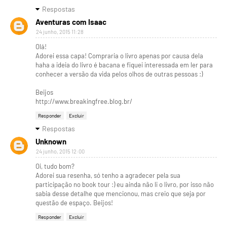
Respostas
Aventuras com Isaac
24 junho, 2015 11:28
Olá!
Adorei essa capa! Compraria o livro apenas por causa dela
haha a ideia do livro é bacana e fiquei interessada em ler para
conhecer a versão da vida pelos olhos de outras pessoas :)
Beijos
http://www.breakingfree.blog.br/
Responder
Excluir
Respostas
Unknown
24 junho, 2015 12:00
Oi, tudo bom?
Adorei sua resenha, só tenho a agradecer pela sua
participação no book tour :) eu ainda não li o livro, por isso não
sabia desse detalhe que mencionou, mas creio que seja por
questão de espaço. Beijos!
Responder
Excluir