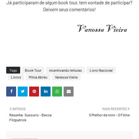
Já participaram de algum book tour, tem vontade de participar?
Deixem seus comentários!
Tags
Book Tour
incentivando leituras
Livro Nacional
Livros
Milca Abreu
Vanessa Vieira
ANTIGOS
MAIS RECENTES
Resenha: Sussurro - Becca
O Melhor de mim - O Filme
Fitzpatrick