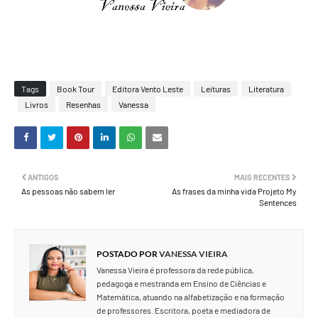
Tags
Book Tour
Editora Vento Leste
Leituras
Literatura
Livros
Resenhas
Vanessa
ANTIGOS
MAIS RECENTES
As pessoas não sabem ler
As frases da minha vida Projeto My
Sentences
POSTADO POR
VANESSA VIEIRA
Vanessa Vieira é professora da rede pública,
pedagoga e mestranda em Ensino de Ciências e
Matemática, atuando na alfabetização e na formação
de professores. Escritora, poeta e mediadora de