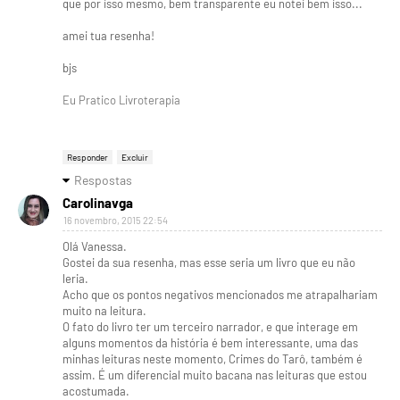
que por isso mesmo, bem transparente eu notei bem isso...
amei tua resenha!
bjs
Eu Pratico Livroterapia
Responder
Excluir
Respostas
Carolinavga
16 novembro, 2015 22:54
Olá Vanessa.
Gostei da sua resenha, mas esse seria um livro que eu não
leria.
Acho que os pontos negativos mencionados me atrapalhariam
muito na leitura.
O fato do livro ter um terceiro narrador, e que interage em
alguns momentos da história é bem interessante, uma das
minhas leituras neste momento, Crimes do Tarô, também é
assim. É um diferencial muito bacana nas leituras que estou
acostumada.