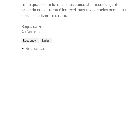
trsite quando um livro não nos conquista mesmo a gente
sabendo que a trama é increvel, mas teve aquelas pequenas
coisas que fizeram o ruim.
Beijos da Fê
As Catarina´s
Responder
Excluir
Respostas