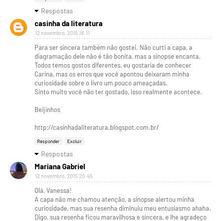
Respostas
casinha da literatura
12 novembro, 2015 18:11
Para ser sincera também não gostei. Não curti a capa, a
diagramação dele não é tão bonita, mas a sinopse encanta.
Todos temos gostos diferentes, eu gostaria de conhecer
Carina, mas os erros que você apontou deixaram minha
curiosidade sobre o livro um pouco ameaçadas.
Sinto muito você não ter gostado, isso realmente acontece.
Beijinhos
http://casinhadaliteratura.blogspot.com.br/
Responder
Excluir
Respostas
Mariana Gabriel
12 novembro, 2015 20:45
Olá, Vanessa!
A capa não me chamou atenção, a sinopse alertou minha
curiosidade, mas sua resenha diminuiu meu entusiasmo ahaha.
Digo, sua resenha ficou maravilhosa e sincera, e lhe agradeço