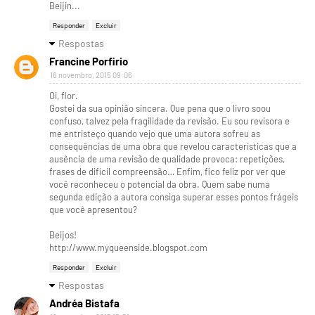
Beijin...
Responder
Excluir
Respostas
Francine Porfirio
16 novembro, 2015 09:06
Oi, flor.
Gostei da sua opinião sincera. Que pena que o livro soou
confuso, talvez pela fragilidade da revisão. Eu sou revisora e
me entristeço quando vejo que uma autora sofreu as
consequências de uma obra que revelou características que a
ausência de uma revisão de qualidade provoca: repetições,
frases de difícil compreensão… Enfim, fico feliz por ver que
você reconheceu o potencial da obra. Quem sabe numa
segunda edição a autora consiga superar esses pontos frágeis
que você apresentou?
Beijos!
http://www.myqueenside.blogspot.com
Responder
Excluir
Respostas
Andréa Bistafa