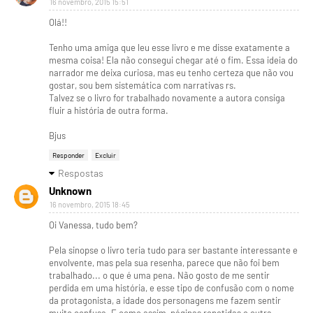
16 novembro, 2015 15:51
Olá!!
Tenho uma amiga que leu esse livro e me disse exatamente a
mesma coisa! Ela não consegui chegar até o fim. Essa ideia do
narrador me deixa curiosa, mas eu tenho certeza que não vou
gostar, sou bem sistemática com narrativas rs.
Talvez se o livro for trabalhado novamente a autora consiga
fluir a história de outra forma.
Bjus
Responder
Excluir
Respostas
Unknown
16 novembro, 2015 18:45
Oi Vanessa, tudo bem?
Pela sinopse o livro teria tudo para ser bastante interessante e
envolvente, mas pela sua resenha, parece que não foi bem
trabalhado... o que é uma pena. Não gosto de me sentir
perdida em uma história, e esse tipo de confusão com o nome
da protagonista, a idade dos personagens me fazem sentir
muito confusa. E como assim, páginas repetidas e outra