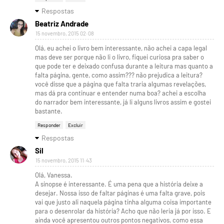
Respostas
Beatriz Andrade
15 novembro, 2015 02:08
Olá, eu achei o livro bem interessante, não achei a capa legal
mas deve ser porque não li o livro, fiquei curiosa pra saber o
que pode ter e deixado confusa durante a leitura mas quanto a
falta página, gente, como assim??? não prejudica a leitura?
você disse que a página que falta traria algumas revelações,
mas dá pra continuar e entender numa boa? achei a escolha
do narrador bem interessante, já li alguns livros assim e gostei
bastante.
Responder
Excluir
Respostas
Sil
15 novembro, 2015 11:43
Olá, Vanessa.
A sinopse é interessante. É uma pena que a história deixe a
desejar. Nossa isso de faltar páginas é uma falta grave, pois
vai que justo ali naquela página tinha alguma coisa importante
para o desenrolar da história? Acho que não leria já por isso. E
ainda você apresentou outros pontos negativos, como essa