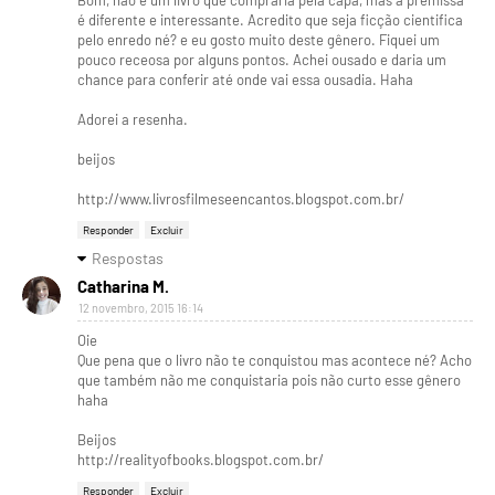
é diferente e interessante. Acredito que seja ficção cientifica
pelo enredo né? e eu gosto muito deste gênero. Fiquei um
pouco receosa por alguns pontos. Achei ousado e daria um
chance para conferir até onde vai essa ousadia. Haha
Adorei a resenha.
beijos
http://www.livrosfilmeseencantos.blogspot.com.br/
Responder
Excluir
Respostas
Catharina M.
12 novembro, 2015 16:14
Oie
Que pena que o livro não te conquistou mas acontece né? Acho
que também não me conquistaria pois não curto esse gênero
haha
Beijos
http://realityofbooks.blogspot.com.br/
Responder
Excluir