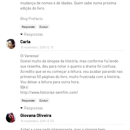
mudança de nomes e de idades. Quem sabe numa próxima
edição do livro.
Blog Prefácio
Responder
Excluir
Respostas
Carla
15 novembro, 2015 12:13
Oi Vanessa!
Gostei muito da sinopse da história, mas conforme fui lendo
sua resenha, deu para notar o quanto a drama foi confusa.
Acredito que se eu começar a leitura, vou acabar parando nas
primeiras 50 páginas do livro, muito frustrada com a história.
Vou deixar a leitura para outra hora.
Bjks!
http://www.historias-semfim.com/
Responder
Excluir
Respostas
Giovana Oliveira
15 novembro, 2015 13:53
Achei a capa nada interessante, mas a sinopse bem