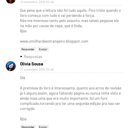
14 novembro, 2015 20:48
Que pena que a leitura não foi tudo aquilo. Fico triste quando o
livro começa com tudo e vai perdendo a força.
Não me interesso tanto pelo assunto, mas talvez pegasse ele
na mão por causa da capa, que é linda.
Bjss
www.umolhardeestrangeiro.blogspot.com
Responder
Excluir
Respostas
Olívia Sousa
14 novembro, 2015 20:48
Olá
A premissa do livro é interessante, quanto aos erros de revisão
já li alguns assim, agora faltando página eu nunca tinha visto e
ainda mais uma que era muito importante, foi um furo
complicado,torcendo pra ter uma segunda edição pra isso ser
corrigido.
Bjss
Responder
Excluir