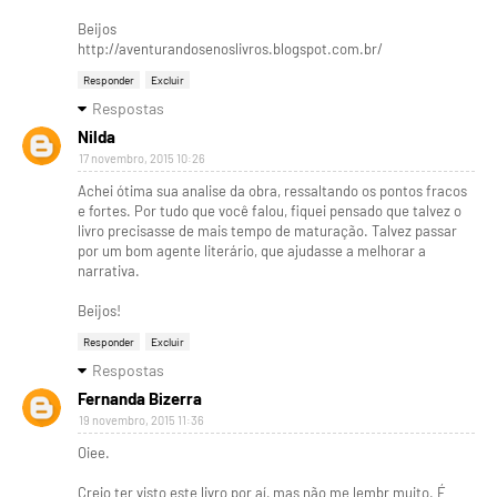
Beijos
http://aventurandosenoslivros.blogspot.com.br/
Responder
Excluir
Respostas
Nilda
17 novembro, 2015 10:26
Achei ótima sua analise da obra, ressaltando os pontos fracos
e fortes. Por tudo que você falou, fiquei pensado que talvez o
livro precisasse de mais tempo de maturação. Talvez passar
por um bom agente literário, que ajudasse a melhorar a
narrativa.
Beijos!
Responder
Excluir
Respostas
Fernanda Bizerra
19 novembro, 2015 11:36
Oiee.
Creio ter visto este livro por aí, mas não me lembr muito. É