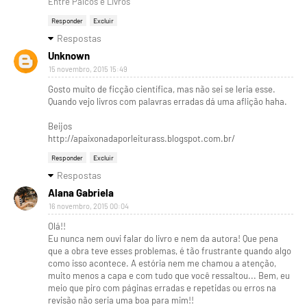
Entre Palcos e Livros
Responder
Excluir
Respostas
Unknown
15 novembro, 2015 15:49
Gosto muito de ficção científica, mas não sei se leria esse.
Quando vejo livros com palavras erradas dá uma aflição haha.
Beijos
http://apaixonadaporleiturass.blogspot.com.br/
Responder
Excluir
Respostas
Alana Gabriela
16 novembro, 2015 00:04
Olá!!
Eu nunca nem ouvi falar do livro e nem da autora! Que pena
que a obra teve esses problemas, é tão frustrante quando algo
como isso acontece. A estória nem me chamou a atenção,
muito menos a capa e com tudo que você ressaltou... Bem, eu
meio que piro com páginas erradas e repetidas ou erros na
revisão não seria uma boa para mim!!