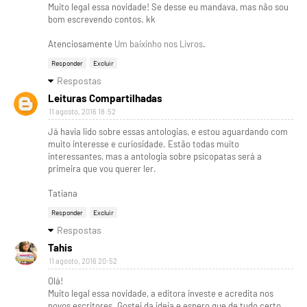
Muito legal essa novidade! Se desse eu mandava, mas não sou
bom escrevendo contos. kk
Atenciosamente
Um baixinho nos Livros
.
Responder
Excluir
Respostas
Leituras Compartilhadas
11 agosto, 2016 18:52
Já havia lido sobre essas antologias, e estou aguardando com
muito interesse e curiosidade. Estão todas muito
interessantes, mas a antologia sobre psicopatas será a
primeira que vou querer ler.
Tatiana
Responder
Excluir
Respostas
Tahis
11 agosto, 2016 20:52
Olá!
Muito legal essa novidade, a editora investe e acredita nos
novos escritores. Gostei da ideia e espero que de tudo certo