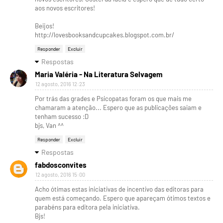
aos novos escritores!
Beijos!
http://lovesbooksandcupcakes.blogspot.com.br/
Responder
Excluir
Respostas
Maria Valéria - Na Literatura Selvagem
12 agosto, 2016 12:23
Por trás das grades e Psicopatas foram os que mais me
chamaram a atenção... Espero que as publicações saiam e
tenham sucesso :D
bjs, Van ^^
Responder
Excluir
Respostas
fabdosconvites
12 agosto, 2016 15:00
Acho ótimas estas iniciativas de incentivo das editoras para
quem está começando. Espero que apareçam ótimos textos e
parabéns para editora pela iniciativa.
Bjs!