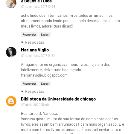
3 Beijos e 1 Dica
01 novembro, 2017 10:38
acho lindo quem tem varios livros todos arrumadinhos,
ultimamente ando lendo pouco e meio desorganizada com
meus livros, adorei tuas dicas!!
Responder
Excluir
Respostas
Mariana Viglio
01 novembro, 2017 13:51
Antigamente eu organizava meus livros, hoje em dia,
infelizmente, deixo tudo bagunçado
Marianaviglio.blogspot.com
Responder
Excluir
Respostas
Biblioteca da Universidade do chicago
27 abril, 2020 15:40
Boa tarde D. Vanessa,
Vanessa gostei muito da sua forma de como catalogar os
livros, eles assim bem arrumados ficam mais organizado. E é
muito bom ter os livros arrumados. É possivel enviar para o