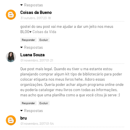
Respostas
Coisas da Bueno
31 outubro, 2017 23:18
gostei do seu post vai me ajudar a dar um jeito nos meus
BLOG♥
Coisas da Vida
Responder
Excluir
Respostas
Luana Souza
01 novembro, 2017 01:21
Que post mais legal. Quando eu tiver u ma estante estou
planejando comprar algum kit tipo de bibliotecário para poder
colocar etiqueta nos meus livros hehe. Adoro essas
organizações. Queria poder achar algum programa online onde
eu poderia catalogar meu livros com todas as informações,
mas acho que uma planilha como a que você citou já serve :)
Responder
Excluir
Respostas
bru
01 novembro, 2017 01:54