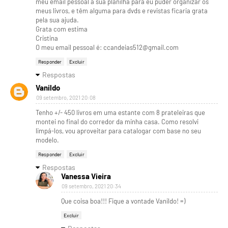
meu email pessoal a sua planilha para eu puder organizar os
meus livros, e têm alguma para dvds e revistas ficaria grata
pela sua ajuda.
Grata com estima
Cristina
O meu email pessoal é: ccandeias512@gmail.com
Responder
Excluir
Respostas
Vanildo
09 setembro, 2021 20:08
Tenho +/- 450 livros em uma estante com 8 prateleiras que
montei no final do corredor da minha casa. Como resolvi
limpá-los, vou aproveitar para catalogar com base no seu
modelo.
Responder
Excluir
Respostas
Vanessa Vieira
09 setembro, 2021 20:34
Que coisa boa!!! Fique a vontade Vanildo! =)
Excluir