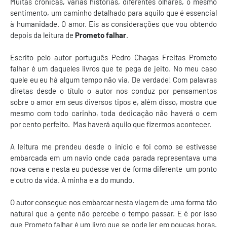
Muitas crônicas, várias histórias, diferentes olhares, o mesmo
sentimento, um caminho detalhado para aquilo que é essencial
à humanidade. O amor. Eis as considerações que vou obtendo
depois da leitura de
Prometo falhar
.
Escrito pelo autor português Pedro Chagas Freitas Prometo
falhar é um daqueles livros que te pega de jeito. No meu caso
quele eu eu há algum tempo não via. De verdade! Com palavras
diretas desde o título o autor nos conduz por pensamentos
sobre o amor em seus diversos tipos e, além disso, mostra que
mesmo com todo carinho, toda dedicação não haverá o cem
por cento perfeito. Mas haverá aquilo que fizermos acontecer.
A leitura me prendeu desde o início e foi como se estivesse
embarcada em um navio onde cada parada representava uma
nova cena e nesta eu pudesse ver de forma diferente um ponto
e outro da vida. A minha e a do mundo.
O autor consegue nos embarcar nesta viagem de uma forma tão
natural que a gente não percebe o tempo passar. E é por isso
que Prometo falhar é um livro que se pode ler em poucas horas,