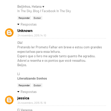
Beijinhos, Helana ♥
In The Sky, Blog
/
Facebook In The Sky
Responder
Excluir
Respostas
Unknown
24 novembro, 2015 14:10
Olá!
Pretendo ler Prometo Falhar em breve e estou com grandes
expectativas para essa leitura.
Espero que o livro me agrade tanto quanto lhe agradou.
Adorei a resenha e os pontos que você ressaltou.
Beijos.
Li
Literalizando Sonhos
Responder
Excluir
Respostas
jessica
24 novembro, 2015 15:19
Ei Vanessa