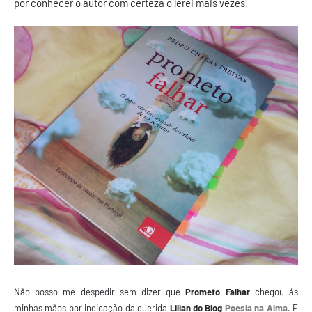
por conhecer o autor com certeza o lerei mais vezes!
Não posso me despedir sem dizer que
Prometo Falhar
chegou ás
minhas mãos por indicação da querida
Lilian do Blog
Poesia na Alma
. E