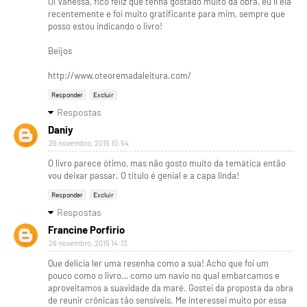
Oi Vanessa, fico feliz que tenha gostado muito da obra, eu li ela
recentemente e foi muito gratificante para mim, sempre que
posso estou indicando o livro!
Beijos
http://www.oteoremadaleitura.com/
Responder
Excluir
Respostas
Daniy
26 novembro, 2015 10:54
O livro parece ótimo, mas não gosto muito da temática então
vou deixar passar. O título é genial e a capa linda!
Responder
Excluir
Respostas
Francine Porfirio
26 novembro, 2015 14:13
Que delícia ler uma resenha como a sua! Acho que foi um
pouco como o livro… como um navio no qual embarcamos e
aproveitamos a suavidade da maré. Gostei da proposta da obra
de reunir crônicas tão sensíveis. Me interessei muito por essa