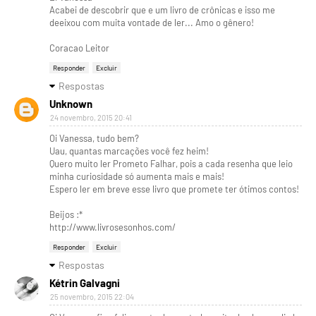
Acabei de descobrir que e um livro de crônicas e isso me
deeixou com muita vontade de ler... Amo o gênero!
Coracao Leitor
Responder
Excluir
Respostas
Unknown
24 novembro, 2015 20:41
Oi Vanessa, tudo bem?
Uau, quantas marcações você fez heim!
Quero muito ler Prometo Falhar, pois a cada resenha que leio
minha curiosidade só aumenta mais e mais!
Espero ler em breve esse livro que promete ter ótimos contos!
Beijos :*
http://www.livrosesonhos.com/
Responder
Excluir
Respostas
Kétrin Galvagni
25 novembro, 2015 22:04